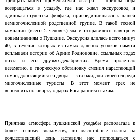
Тридцать минут промелькнули быстро — пришла пора
возвращаться в усадьбу, где нас ждал экскурсовод и
одинокая студентка филфака, присоединившаяся к нашей
немногочисленной родственной группе. В такой тесной
компании (всего 5 человек) мы и отправились навстречу
новым знаниям о Пушкине. Экскурсия длилась всего минут
40, в течение которых из самых дальних уголков памяти
всплывали истории об Арине Родионовне, ссыльных годах
поэта и его друзьях-декабристах. Время пролетело
незаметно, и творческую обстановку сменил нарастающий
гомон, доносящийся со двора — это ожидали своей очереди
многочисленные туристы. В этот момент, грех не
вспомнить поговорку о дарах Бога ранним птахам.
Приятная атмосфера пушкинской усадьбы располагала к
более тесному знакомству, но масштабные планы на
рождественский день заставили нас попрощаться с