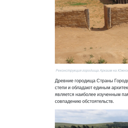
Реконструкция городища Аркаим на Южно
Древние городища Страны Городо
степи и обладают единым архите
является наиболее изученным пам
совпадению обстоятельств.