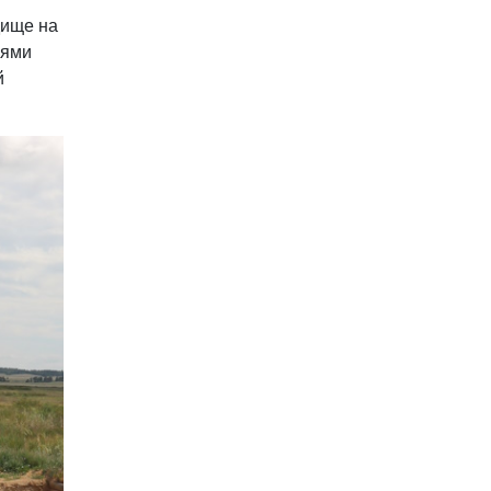
дище на
лями
й