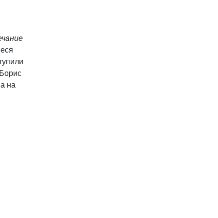
ечание
иеся
тупили
 Борис
а на