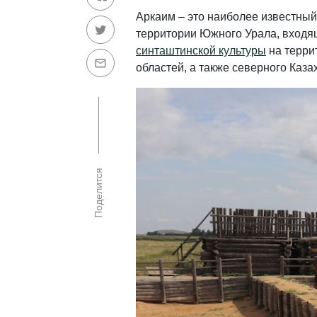
Аркаим – это наиболее известный
территории Южного Урала, входящ
синташтинской культуры
на терри
областей, а также северного Каза
Поделится