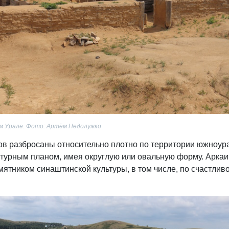
м Урале. Фото: Артём Недолужко
в разбросаны относительно плотно по территории южноур
ктурным планом, имея округлую или овальную форму. Арка
ятником синаштинской культуры, в том числе, по счастлив