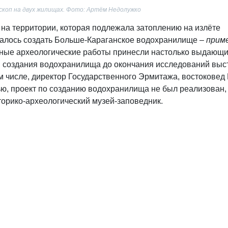
коп на двух жилищах. Фото: Артём Недолужко
я на территории, которая подлежала затоплению на излёте
овалось создать Больше-Караганское водохранилище –
прим
ьные археологические работы принесли настолько выдающ
ов создания водохранилища до окончания исследований выс
 числе, директор Государственного Эрмитажа, востоковед
ью, проект по созданию водохранилища не был реализован, 
орико-археологический музей-заповедник.