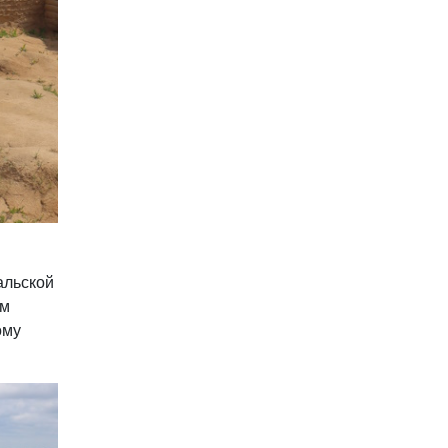
альской
им
ому