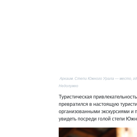
Аркаим. Степи Южного Урала — место, г
Недолужко
Туристическая привлекательность
превратился в настоящую туристи
организованными экскурсиями и 
увидеть посреди голой степи Южн