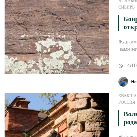
В ГЛУБИ
СИБИРЬ
Боя
отк
Жарким 
памятни
14/10
Не
КВАКША 
РОССИЯ
Вол
род
На зака