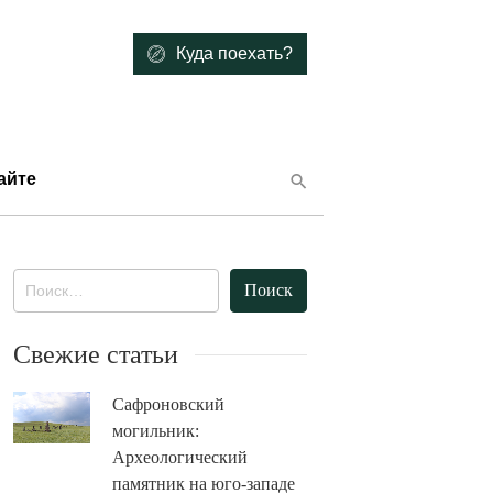
Куда поехать?
айте
Найти:
Свежие статьи
Сафроновский
могильник:
Археологический
памятник на юго-западе