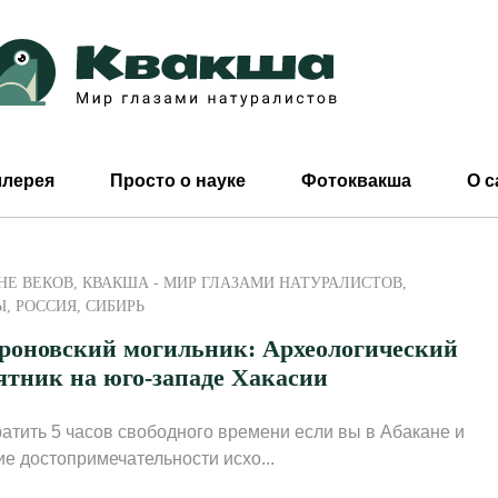
ллерея
Просто о науке
Фотоквакша
О с
НЕ ВЕКОВ
,
КВАКША - МИР ГЛАЗАМИ НАТУРАЛИСТОВ
,
Ы
,
РОССИЯ
,
СИБИРЬ
роновский могильник: Археологический
ятник на юго-западе Хакасии
ратить 5 часов свободного времени если вы в Абакане и
ие достопримечательности исхо...