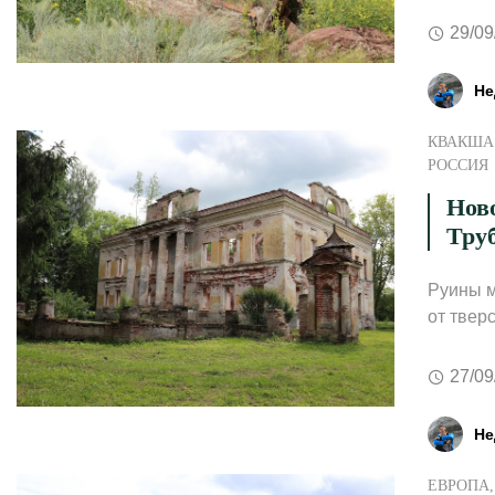
29/09
Не
КВАКША 
РОССИЯ
Нов
Тру
Руины м
от твер
27/09
Не
ЕВРОПА