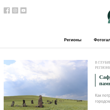
Регионы
Фотога
В ГЛУБИ
РЕГИОН
Саф
пам
Как пот
городск