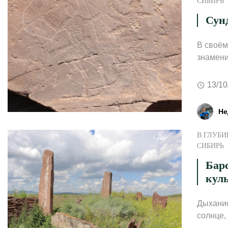
СИБИРЬ
Сун
В своём
знамени
13/10
Не
В ГЛУБИ
СИБИРЬ
Бар
кул
Дыхание
солнце,