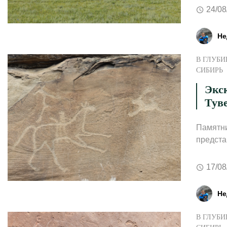
24/08
Не
В ГЛУБИ
СИБИРЬ
Экс
Тув
Памятни
предста
17/08
Не
В ГЛУБИ