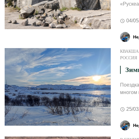
«Рускеа
04/05
Не
КВАКША 
РОССИЯ
Зим
Поездка
многом 
25/03
Не