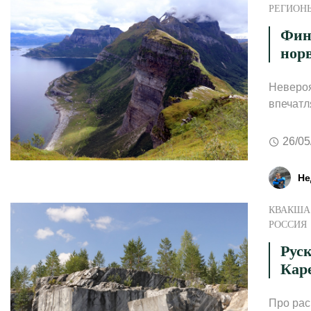
РЕГИОН
Фин
нор
Невероя
впечатл
26/05
Не
КВАКША 
РОССИЯ
Рус
Кар
Про рас