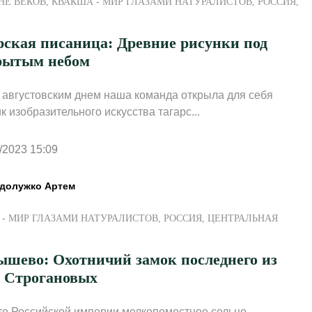
НЕ ВЕКОВ
,
КВАКША - МИР ГЛАЗАМИ НАТУРАЛИСТОВ
,
РОССИЯ
,
рская писаница: Древние рисунки под
рытым небом
августовским днем наша команда открыла для себя
к изобразительного искусства тагарс...
/2023 15:09
долужко Артем
- МИР ГЛАЗАМИ НАТУРАЛИСТОВ
,
РОССИЯ
,
ЦЕНТРАЛЬНАЯ
ышево: Охотничий замок последнего из
а Строгановых
те Российской империи мелкопоместное сельцо