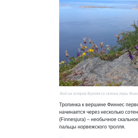
Вид на остров Фуглёя со склона горы Фин
Тропинка к вершине Финнес перво
начинается через несколько соте
(Finnesjura) – необычное скальн
пальцы норвежского тролля.