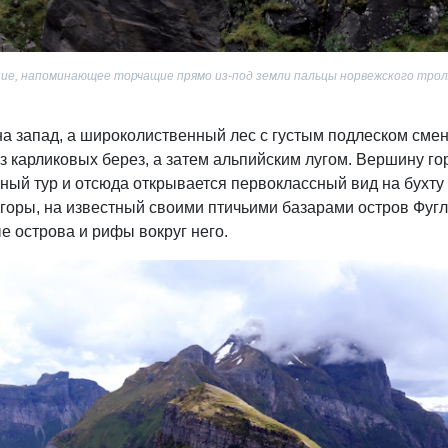
ие, напоминающее торчащие прямо из-под земли пальцы норвежского трол
на запад, а широколиственный лес с густым подлеском сме
 карликовых берез, а затем альпийским лугом. Вершину го
ый тур и отсюда открывается первоклассный вид на бухту
е горы, на известный своими птичьими базарами остров Фуг
ые острова и рифы вокруг него.