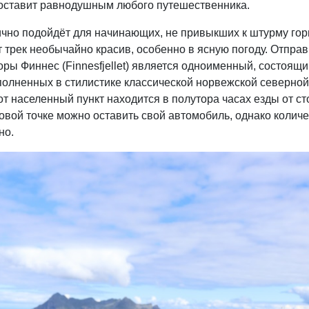
оставит равнодушным любого путешественника.
чно подойдёт для начинающих, не привыкших к штурму го
тот трек необычайно красив, особенно в ясную погоду. Отпра
ры Финнес (Finnesfjellet) является одноименный, состоящи
полненных в стилистике классической норвежской северной
тот населенный пункт находится в полутора часах езды от с
товой точке можно оставить свой автомобиль, однако колич
но.