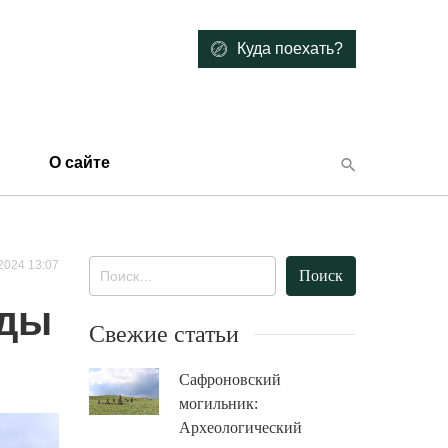
Куда поехать?
О сайте
2024 13:07
Найти:
иды
Свежие статьи
Сафроновский
могильник:
Археологический