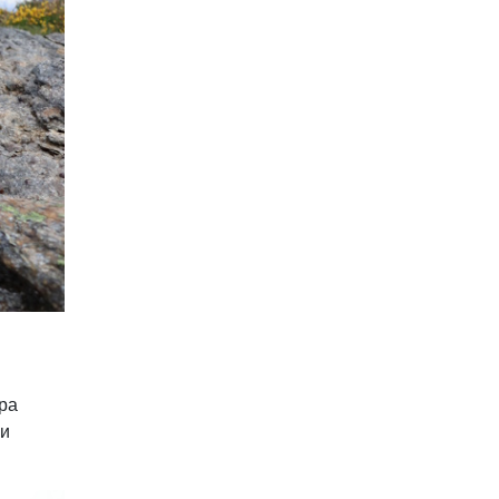
ра
ли