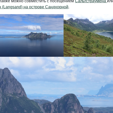
ё также можно совместить с посещением
Сальтстраумена
ил
 (Langsand) на острове Сандхорной
.