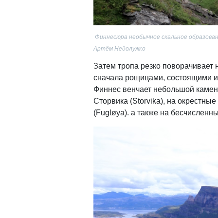
Финнесюра необычное скальное образован
Артём Недолужко
Затем тропа резко поворачивает 
сначала рощицами, состоящими из
Финнес венчает небольшой каменн
Сторвика (Storvika), на окрестны
(Fugløya). а также на бесчисленн