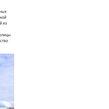
рных
вной
й из
толицы
ество