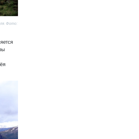
ля. Фото:
няется
ры
лёя