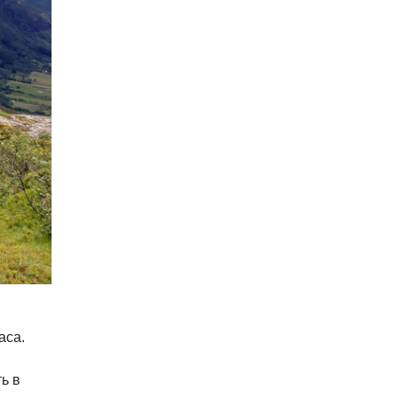
аса.
ь в