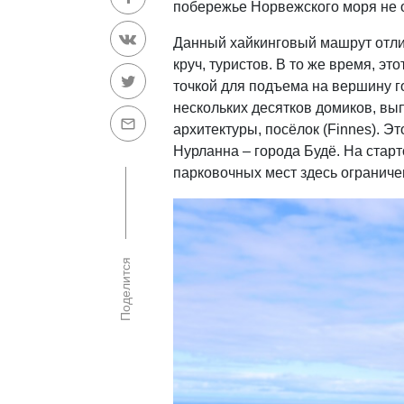
побережье Норвежского моря не 
Данный хайкинговый машрут отли
круч, туристов. В то же время, э
точкой для подъема на вершину го
нескольких десятков домиков, вы
архитектуры, посёлок (Finnes). Э
Нурланна – города Будё. На стар
парковочных мест здесь ограниче
Поделится