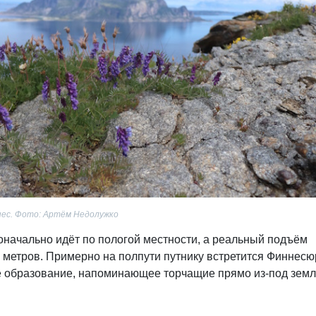
нес. Фото: Артём Недолужко
начально идёт по пологой местности, а реальный подъём
н метров. Примерно на полпути путнику встретится Финнесю
ое образование, напоминающее торчащие прямо из-под зем