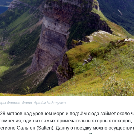
горы Финнес. Фото: Артём Недолужко
29 метров над уровнем моря и подъём сюда займет около ч
сомнения, один из самых примечательных горных походов,
егионе Сальтен (Salten). Данную поездку можно осуществит