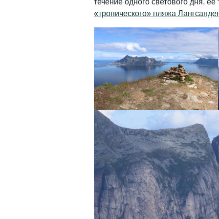
течение одного светового дня, е
«тропического» пляжа Лангсанден