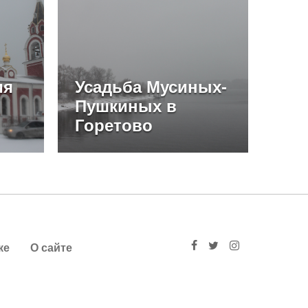
ия
Усадьба Мусиных-
Пушкиных в
Горетово
ке
О сайте