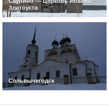
Саунино — Церковь Иоанна
Златоуста
Сольвычегодск