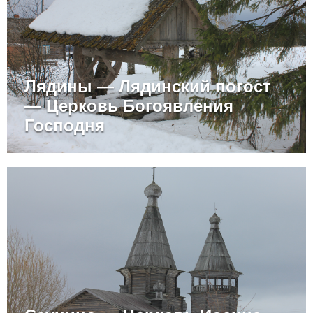
Лядины — Лядинский погост
— Церковь Богоявления
Господня