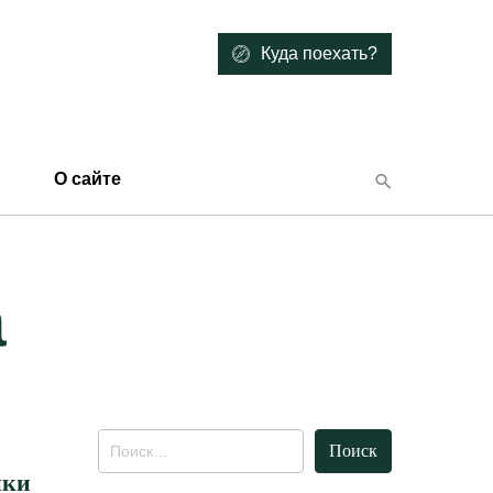
Куда поехать?
О сайте
а
Найти:
ики