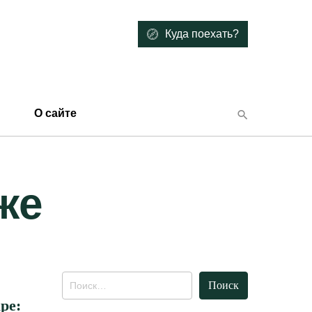
Куда поехать?
О сайте
же
Найти:
ре: