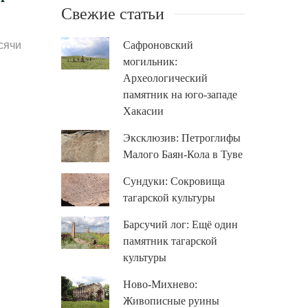
Свежие статьи
сячи
Сафроновский
могильник:
Археологический
памятник на юго-западе
Хакасии
Эксклюзив: Петроглифы
Малого Баян-Кола в Туве
Сундуки: Сокровища
тагарской культуры
Барсучий лог: Ещё один
памятник тагарской
культуры
Ново-Михнево:
Живописные руины