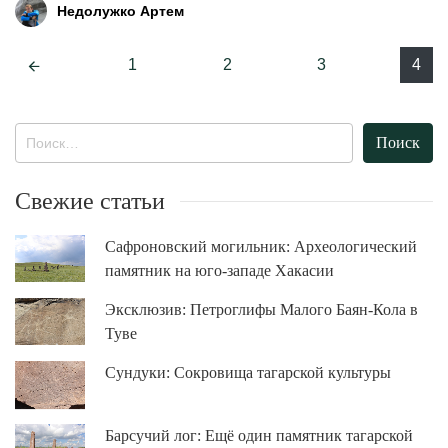
Недолужко Артем
Навигация
1
2
3
4
Найти:
Свежие статьи
Сафроновский могильник: Археологический
памятник на юго-западе Хакасии
Эксклюзив: Петроглифы Малого Баян-Кола в
Туве
Сундуки: Сокровища тагарской культуры
Барсучий лог: Ещё один памятник тагарской