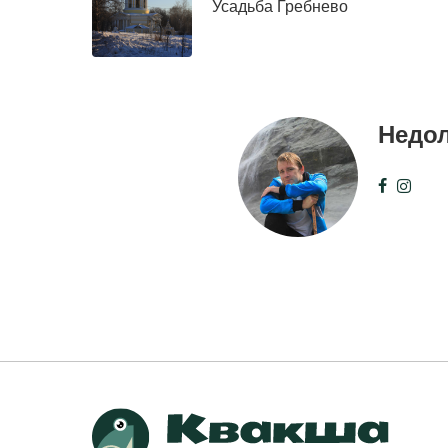
Усадьба Гребнево
Недо