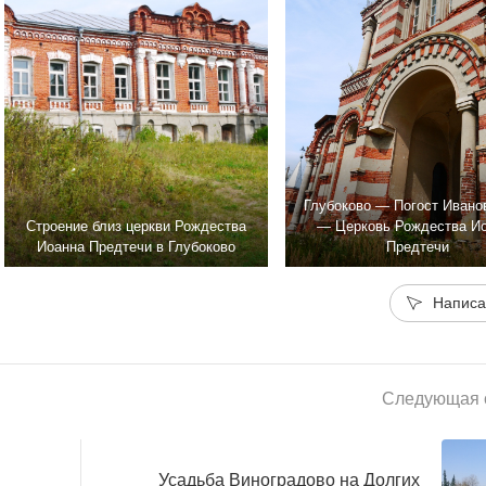
Глубоково — Погост Ивано
Строение близ церкви Рождества
— Церковь Рождества И
Иоанна Предтечи в Глубоково
Предтечи
Написа
Следующая с
Усадьба Виноградово на Долгих