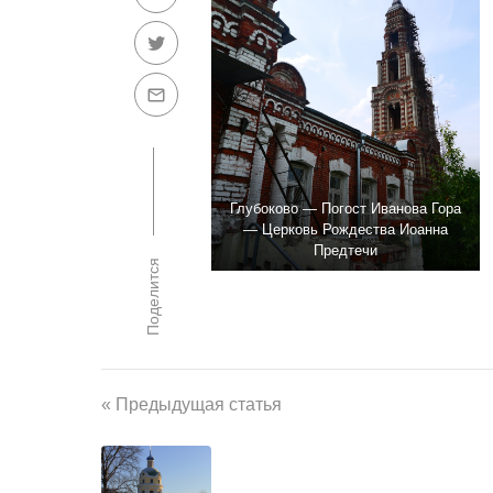
Глубоково — Погост Иванова Гора
— Церковь Рождества Иоанна
Предтечи
Поделится
« Предыдущая статья