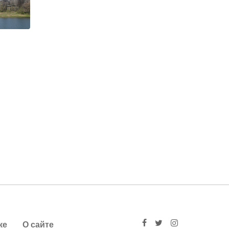
ке
О сайте