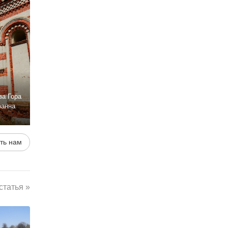
ва Гора
оанна
ть нам
татья »