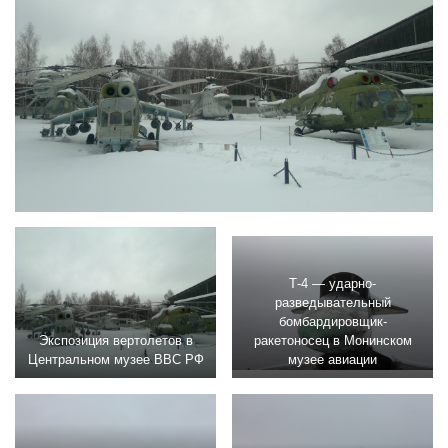
Т-4 — ударно-
разведывательный
бомбардировщик-
Экспозиция вертолетов в
ракетоносец в Монинском
Центральном музее ВВС РФ
музее авиации