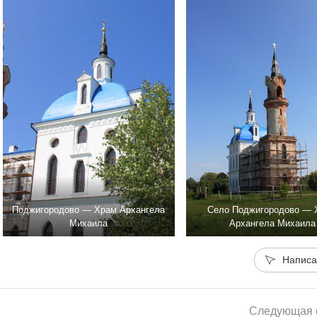
Поджигородово — Храм Архангела
Село Поджигородово — 
Михаила
Архангела Михаила
Написа
Следующая с