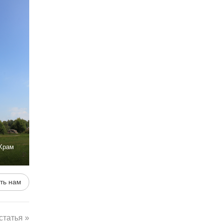
Храм
ть нам
татья »