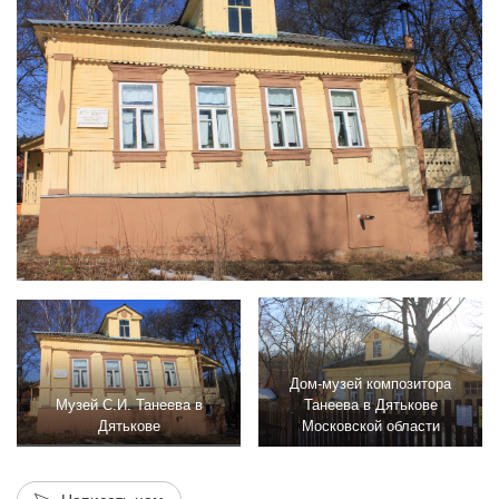
Дом-музей композитора
Музей С.И. Танеева в
Танеева в Дятькове
Дятькове
Московской области