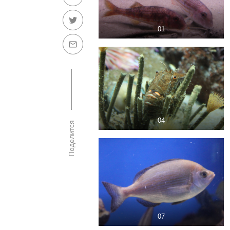
01
04
Поделится
07