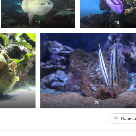
17
18
20
Написа