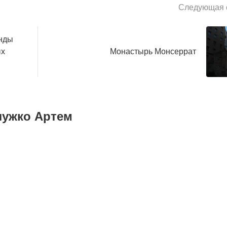
Следующая с
нды
ых
Монастырь Монсеррат
лужко Артем