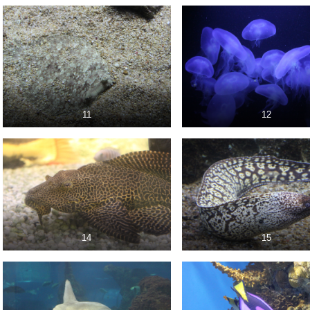
11
12
14
15