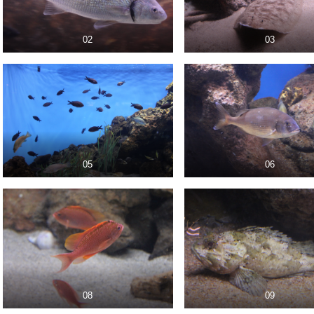
02
03
05
06
08
09