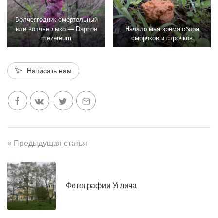
Волчеягодник смертельный
или волчье лыко — Daphne
Начало мая время сбора
mezereum
сморчков и строчков
Написать нам
« Предыдущая статья
Фотографии Углича