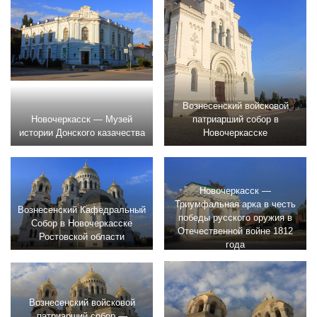
Вознесенский войсковой
Новочеркасск — Музей
патриарший собор в
истории Донского казачества
Новочеркасске
Новочеркасск —
Триумфальная арка в честь
Вознесенский Кафедральный
победы русского оружия в
Собор в Новочеркасске
Отечественной войне 1812
Ростовской области
года
Вознесенский войсковой
патриарший собор —