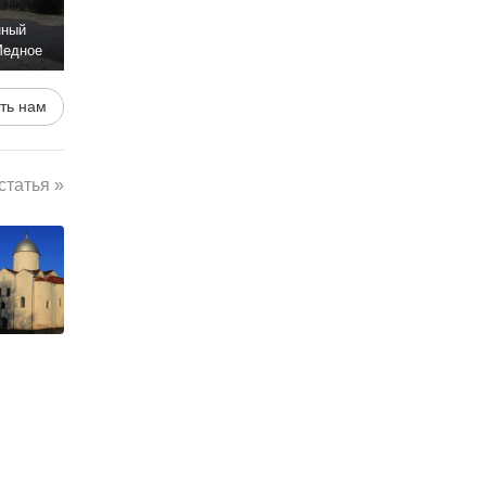
нный
Медное
ть нам
татья »