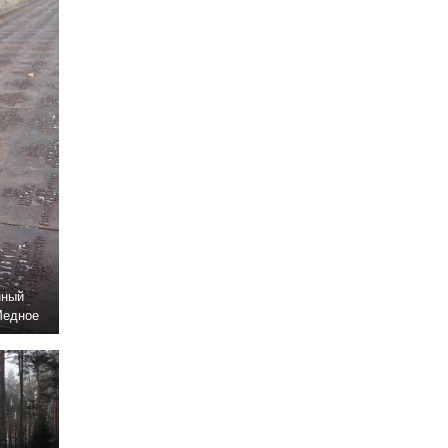
нный
Медное