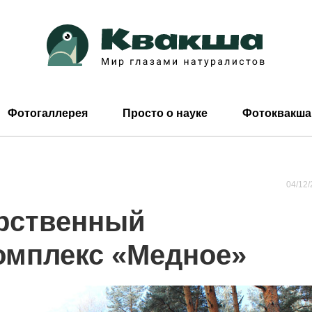
Фотогаллерея
Просто о науке
Фотоквакша
04/12/
рственный
мплекс «Медное»