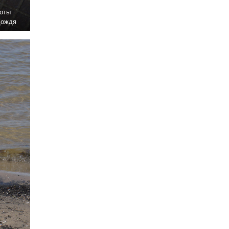
коты
дождя