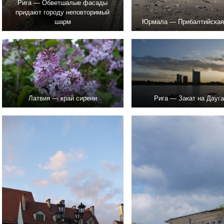
Рига — Обветшалые фасады
придают городу неповторимый
шарм
Юрмала — Прибалтийская
Латвия — край сирени
Рига — Закат на Дауг