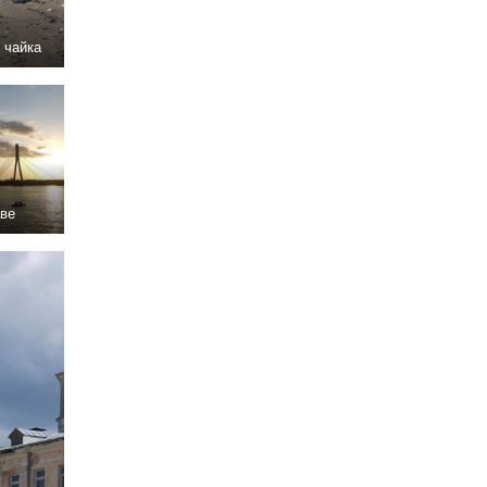
 чайка
аве