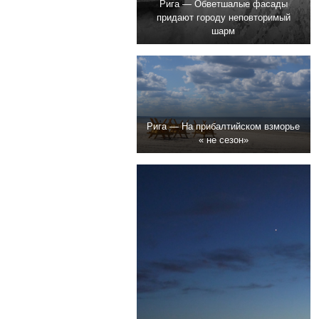
Рига — Обветшалые фасады
придают городу неповторимый
шарм
Рига — На прибалтийском взморье
« не сезон»