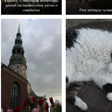
Юрмала — Некоторые экземпляры
дачной застиройки очень уютны и
самобытны
Ригу затянуло тучам