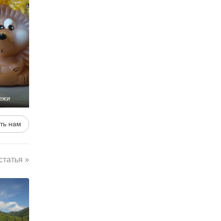
ежи
ть нам
татья »