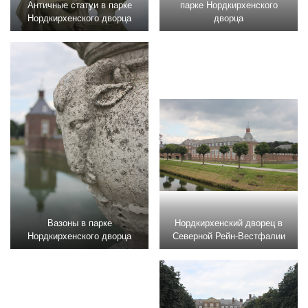
Античные статуи в парке
парке Нордкирхенского
Нордкирхенского дворца
дворца
Вазоны в парке
Нордкирхенский дворец в
Нордкирхенского дворца
Северной Рейн-Вестфалии