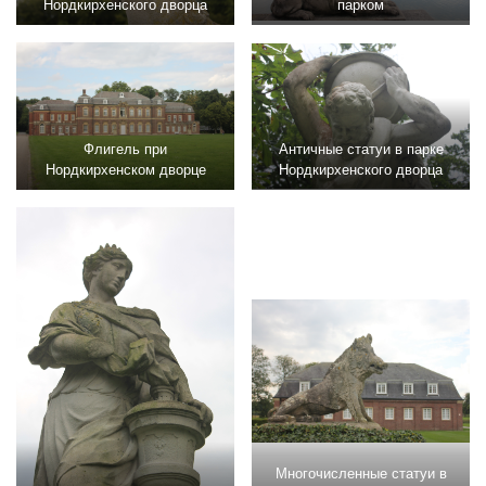
Нордкирхенского дворца
парком
Флигель при
Античные статуи в парке
Нордкирхенском дворце
Нордкирхенского дворца
Многочисленные статуи в