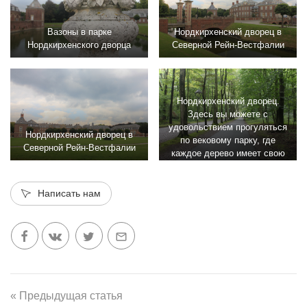
Вазоны в парке
Нордкирхенский дворец в
Нордкирхенского дворца
Северной Рейн-Вестфалии
Нордкирхенский дворец.
Здесь вы можете с
удовольствием прогуляться
Нордкирхенский дворец в
по вековому парку, где
Северной Рейн-Вестфалии
каждое дерево имеет свою
историю и выйти к
великолепному дворцу,
окруженному рвами и
Написать нам
водоемами, заполненными
водой
« Предыдущая статья