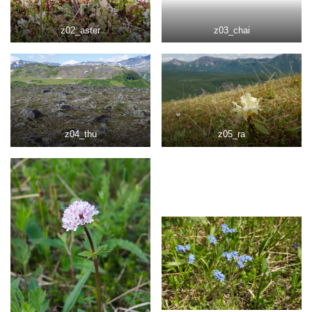
z02_aster
z03_chai
z04_thu
z05_ra