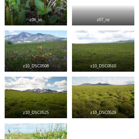
z06_vc
z07_nz
z10_DSC0508
z10_DSC0510
z10_DSC0525
z10_DSC0529