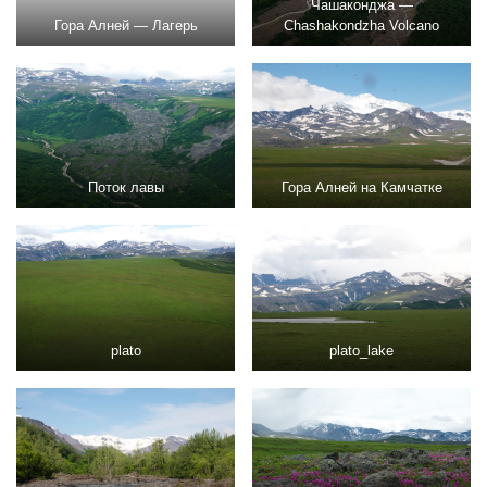
Чашаконджа —
Гора Алней — Лагерь
Chashakondzha Volcano
Поток лавы
Гора Алней на Камчатке
plato
plato_lake