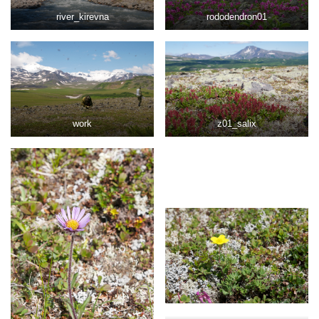
river_kirevna
rododendron01
work
z01_salix