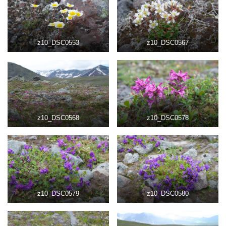
z10_DSC0553
z10_DSC0567
z10_DSC0568
z10_DSC0578
z10_DSC0579
z10_DSC0580