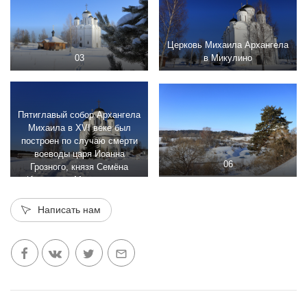
Церковь Михаила Архангела
03
в Микулино
Пятиглавый собор Архангела
Михаила в XVI веке был
построен по случаю смерти
воеводы царя Иоанна
06
Грозного, князя Семёна
Ивановича Микулинского
Написать нам