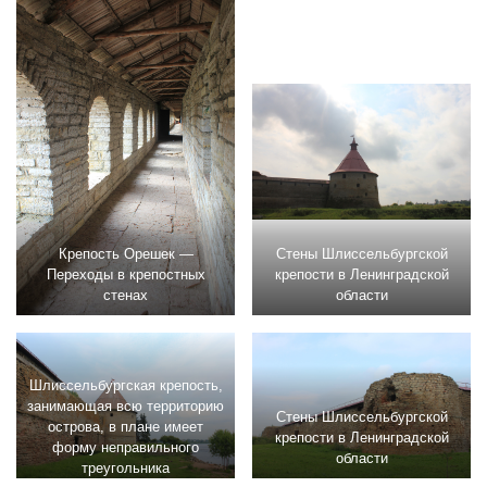
Крепость Орешек —
Стены Шлиссельбургской
Переходы в крепостных
крепости в Ленинградской
стенах
области
Шлиссельбургская крепость,
занимающая всю территорию
Стены Шлиссельбургской
острова, в плане имеет
крепости в Ленинградской
форму неправильного
области
треугольника