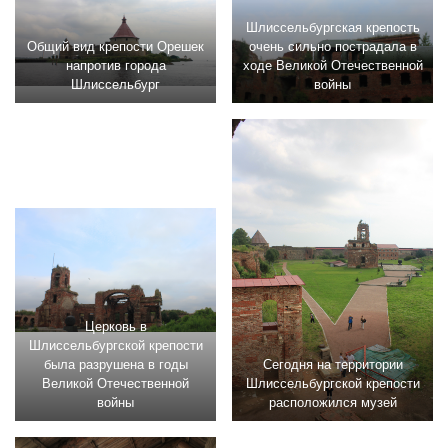
Шлиссельбургская крепость
Общий вид крепости Орешек
очень сильно пострадала в
напротив города
ходе Великой Отечественной
Шлиссельбург
войны
Церковь в
Шлиссельбургской крепости
была разрушена в годы
Сегодня на территории
Великой Отечественной
Шлиссельбургской крепости
войны
расположился музей