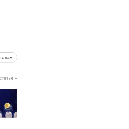
ть нам
татья »