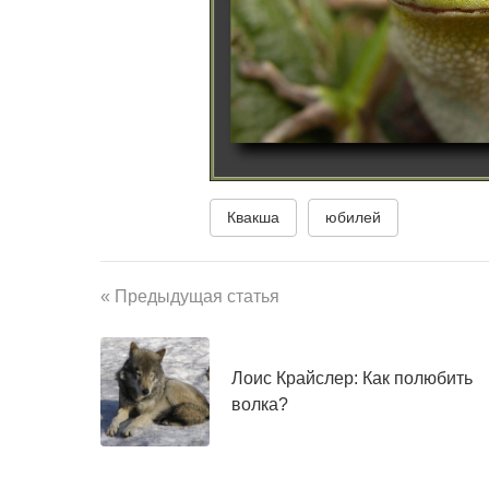
Квакша
юбилей
« Предыдущая статья
Лоис Крайслер: Как полюбить
волка?