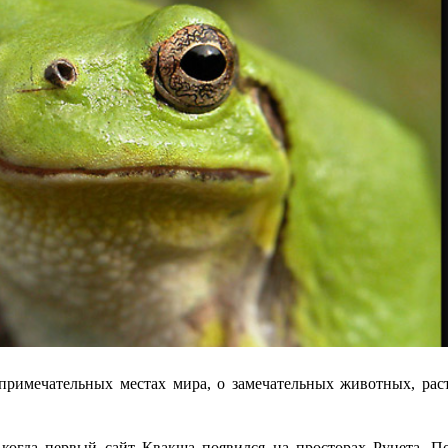
опримечательных местах мира, о замечательных животных, рас
 когда первый сайт Квакша появился на просторах Рунета. П