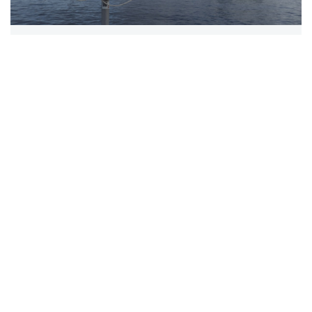
ЗАРУБЕЖЬЕ
Хельсинборг: На границе двух морей
Каждый божий день от датского берега с завидной
регулярностью отчаливают паромы, которые
перевозят туристов, грузы и авт...