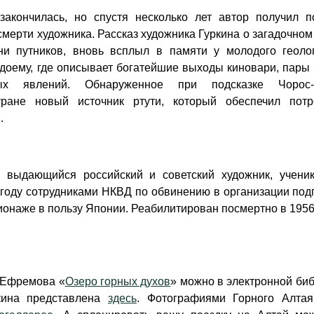
закончилась, но спустя несколько лет автор получил п
смерти художника. Рассказ художника Гуркина о загадочном
ни путников, вновь всплыл в памяти у молодого геоло
одоему, где описывает богатейшие выходы киновари, пары
ых явлений. Обнаруженное при подсказке Чорос-Г
ране новый источник ртути, который обеспечил потр
…
 выдающийся российский и советский художник, учени
году сотрудниками НКВД по обвинению в организации под
онаже в пользу Японии. Реабилитирован посмертно в 1956 
 Ефремова «
Озеро горных духов
»
можно в электронной биб
ркина представлена
здесь
. Фотографиями Горного Алта