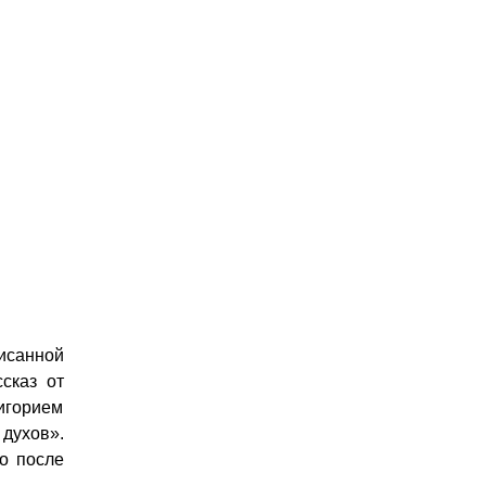
исанной
сказ от
игорием
 духов».
о после