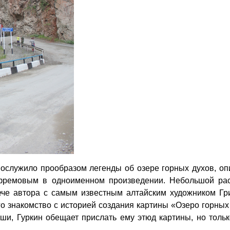
послужило прообразом легенды об озере горных духов, оп
ремовым в одноименном произведении. Небольшой рас
рече автора с самым известным алтайским художником Гр
о знакомство с историей создания картины «Озеро горных
и, Гуркин обещает прислать ему этюд картины, но тольк