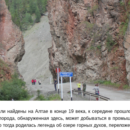
и найдены на Алтае в конце 19 века, к середине прошло
я порода, обнаруженная здесь, может добываться в промы
 тогда родилась легенда об озере горных духов, перелож