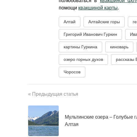
полюбоваться в
квакшиной фот
помощи
квакшиной карты
.
Алтай
Алтайские горы
г
Григорий Иванович Гуркин
Ив
картины Гуркина
киноварь
озеро горных духов
рассказы
Чоросов
« Предыдущая статья
Мультинские озера – Голубые г
Алтая