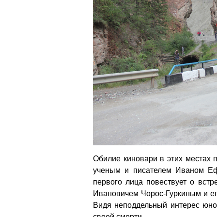
Обилие киновари в этих местах 
ученым и писателем Иваном Еф
первого лица повествует о вст
Ивановичем Чорос-Гуркиным и ег
Видя неподдельный интерес юнош
своей смерти.