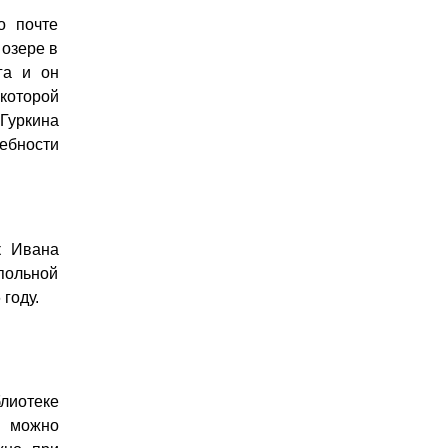
о почте
 озере в
га и он
 которой
уркина
ебности
к Ивана
польной
году.
лиотеке
я можно