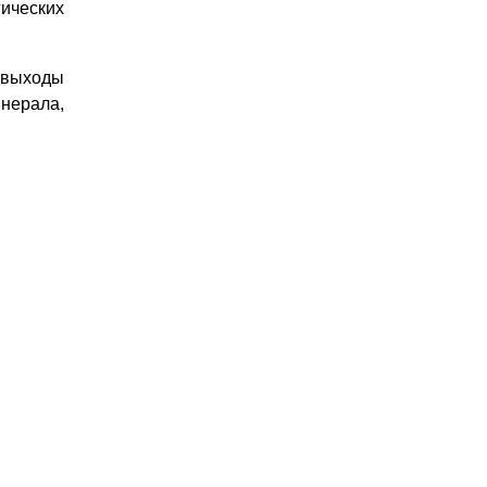
ических
е выходы
инерала,