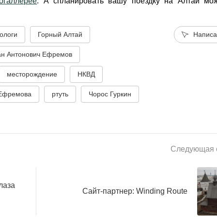
огаллерее
. А спланировать вашу поездку на Алтай мо
еологи
Горный Алтай
Написа
ан Антонович Ефремов
месторождение
НКВД
 Ефремова
ртуть
Чорос Гуркин
Следующая с
лаза
Сайт-партнер: Winding Route