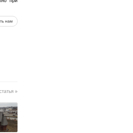
жно при
ть нам
татья »