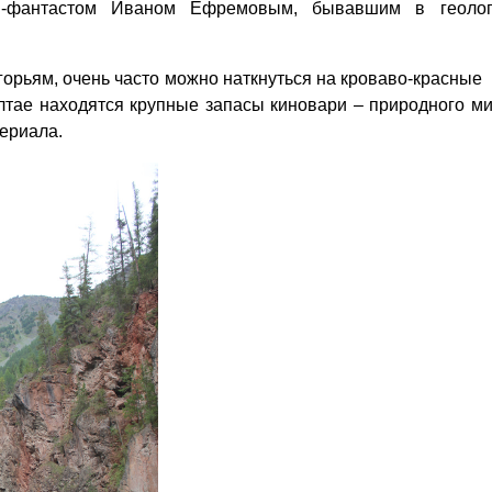
м-фантастом Иваном Ефремовым, бывавшим в геолог
горьям, очень часто можно наткнуться на кроваво-красны
Алтае находятся крупные запасы киновари – природного м
териала.