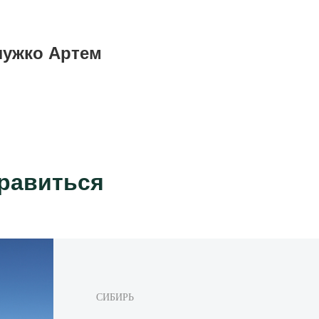
лужко Артем
нравиться
СИБИРЬ