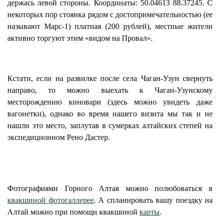
держась левой стороны. Координаты: 50.04613 88.37245. С
некоторых пор стоянка рядом с достопримечательностью (ее
называют Марс-1) платная (200 рублей), местные жители
активно торгуют этим «видом на Провал».
Кстати, если на развилке после села Чаган-Узун свернуть
направо, то можно выехать к Чаган-Узунскому
месторождению киновари (здесь можно увидеть даже
вагонетки), однако во время нашего визита мы так и не
нашли это место, заплутав в сумерках алтайских степей на
экспедиционном Рено Дастер.
Фотографиями Горного Алтая можно полюбоваться в
квакшиной фотогаллерее
. А спланировать вашу поездку на
Алтай можно при помощи квакшиной
карты
.