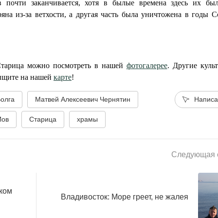
 почти заканчивается, хотя в былые времена здесь их бы
ряна из-за ветхости, а другая часть была уничтожена в годы С
Старица можно посмотреть в нашей
фотогалерее
. Другие куль
ищите на нашей
карте
!
олга
Матвей Алексеевич Чернятин
Написа
Иов
Старица
храмы
Следующая с
ком
Владивосток: Море греет, не жалея