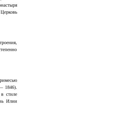
онастыря
 Церковь
троения,
степенно
примесью
— 1846).
 в стиле
овь Илии