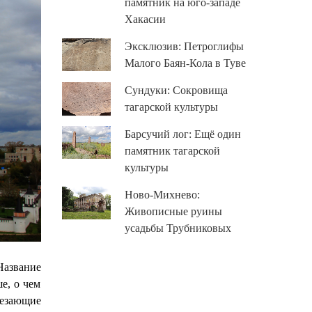
памятник на юго-западе
Хакасии
Эксклюзив: Петроглифы
Малого Баян-Кола в Туве
Сундуки: Сокровища
тагарской культуры
Барсучий лог: Ещё один
памятник тагарской
культуры
Ново-Михнево:
Живописные руины
усадьбы Трубниковых
Название
е, о чем
лезающие