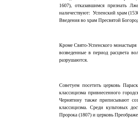
1607), отказавшимся признать Лж
наличествуют: Успенский храм (1530
Введения во храм Пресвятой Богород
Кроме Свято-Успенского монастыря в
возведенные в период расцвета во
разрушаются.
Советуем посетить церковь Парас
классицизма привнесенного город
Чернятину также приписывают соз
классицизма. Среди культовых до
Пророка (1807) и церковь Преображе