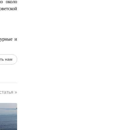
ло около
оветской
турные и
ть нам
татья »