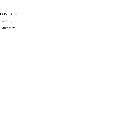
азом для
здесь, в
ловеком,