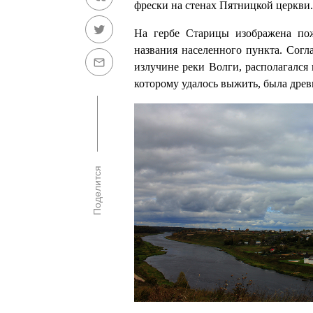
фрески на стенах Пятницкой церкви.
На гербе Старицы изображена пож
названия населенного пункта. Согла
излучине реки Волги, располагался
которому удалось выжить, была древн
Поделится