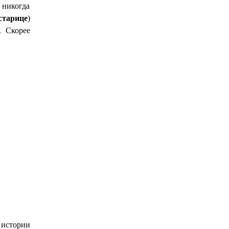
 никогда
старице
)
. Скорее
 истории