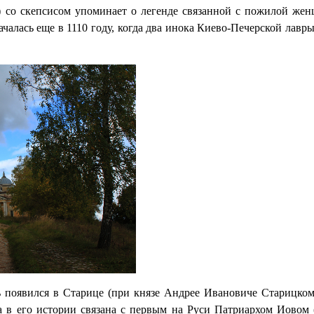
а) со скепсисом упоминает о легенде связанной с пожилой же
началась еще в 1110 году, когда два инока Киево-Печерской лавр
 появился в Старице (при князе Андрее Ивановиче Старицком
ица в его истории связана с первым на Руси Патриархом Иовом