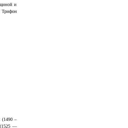
нщиной и
ы Трифон
 (1490 –
 (1525 —