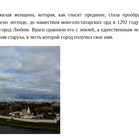
илая женщина, которая, как гласит предание, стала прообр
сно легенде, до нашествия монголо-татарских орд в 1292 году 
 город Любим. Враги сравняли его с землей, а единственным че
яя старуха, в честь которой город получил свое имя.