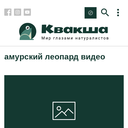
амурский леопард видео