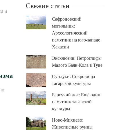
Свежие статьи
и и
Сафроновский
могильник:
Археологический
памятник на юго-западе
Хакасии
Эксклюзив: Петроглифы
Малого Баян-Кола в Туве
изма
Сундуки: Сокровища
тагарской культуры
но
Барсучий лог: Ещё один
памятник тагарской
культуры
Ново-Михнево:
Живописные руины