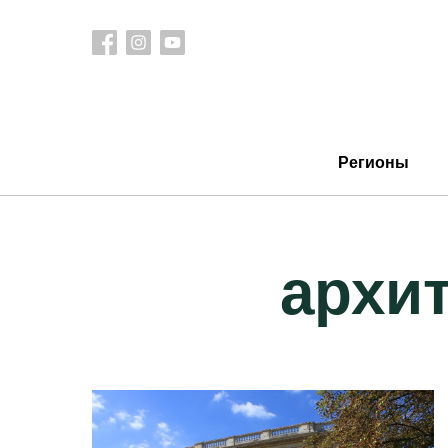
Регионы
архи