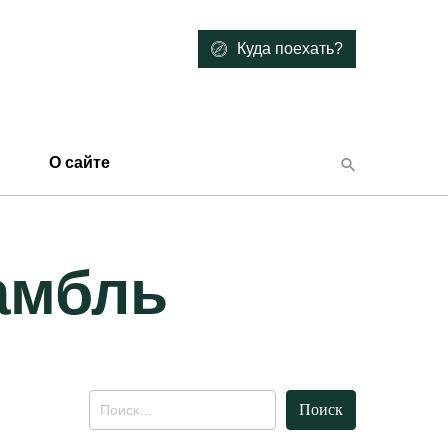
Куда поехать?
О сайте
амбль
Найти: