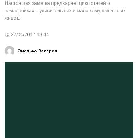
Настоящая заметка предваряет цикл статей о
землеройках – удивительных и мало кому известных
живот...
22/04/2017 13:44
Омелько Валерия