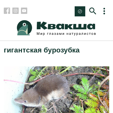
гигантская бурозубка