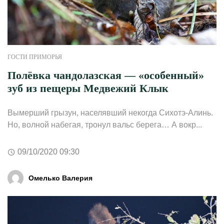
ГОСТИ ПРИМОРЬЯ
Полёвка чандолазская — «особенный»
зуб из пещеры Медвежий Клык
Вымерший грызун, населявший некогда Сихотэ-Алинь.
Но, волной набегая, тронул вальс берега… А вокр...
09/10/2020 09:30
Омелько Валерия