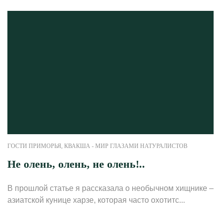
ГОСТИ ПРИМОРЬЯ
,
КВАКША - МИР ГЛАЗАМИ НАТУРАЛИСТОВ
Не олень, олень, не олень!..
В прошлой статье я рассказала о необычном хищнике –
азиатской кунице харзе, которая часто охотитс...