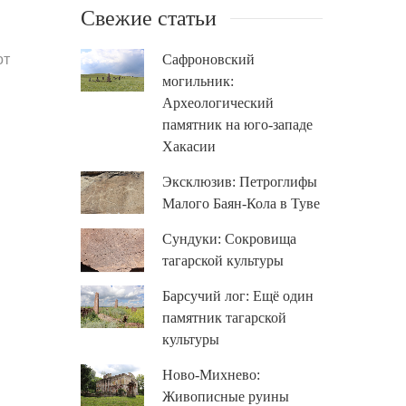
Свежие статьи
от
Сафроновский
могильник:
Археологический
памятник на юго-западе
Хакасии
Эксклюзив: Петроглифы
Малого Баян-Кола в Туве
Сундуки: Сокровища
тагарской культуры
Барсучий лог: Ещё один
памятник тагарской
культуры
Ново-Михнево:
Живописные руины