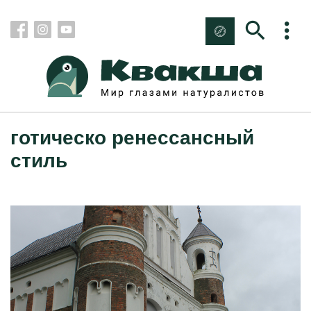
готическо ренессансный
стиль