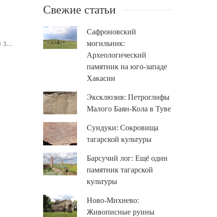
Свежие статьи
Сафроновский
з...
могильник:
Археологический
памятник на юго-западе
Хакасии
Эксклюзив: Петроглифы
Малого Баян-Кола в Туве
Сундуки: Сокровища
тагарской культуры
Барсучий лог: Ещё один
памятник тагарской
культуры
Ново-Михнево:
Живописные руины