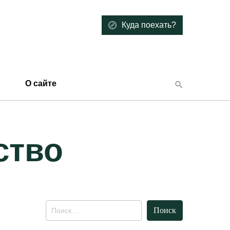
Куда поехать?
О сайте
ство
Найти: