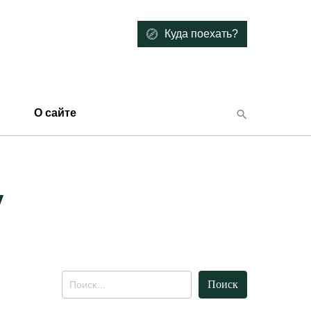
Куда поехать?
О сайте
у
Найти: