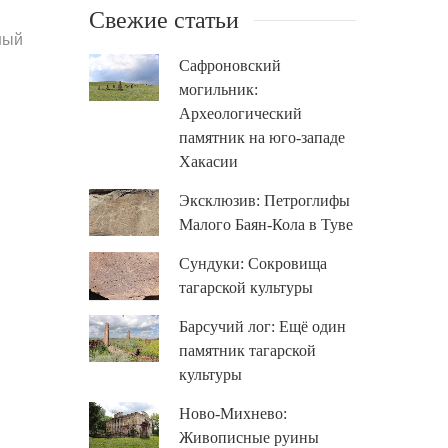
Свежие статьи
ный
Сафроновский
могильник:
Археологический
памятник на юго-западе
Хакасии
Эксклюзив: Петроглифы
Малого Баян-Кола в Туве
Сундуки: Сокровища
тагарской культуры
Барсучий лог: Ещё один
памятник тагарской
культуры
Ново-Михнево:
Живописные руины