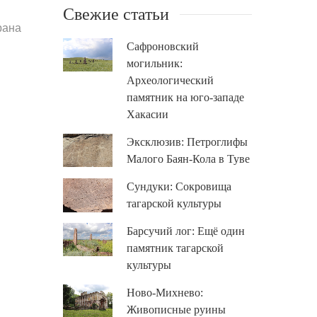
Свежие статьи
рана
Сафроновский
могильник:
Археологический
памятник на юго-западе
Хакасии
Эксклюзив: Петроглифы
Малого Баян-Кола в Туве
Сундуки: Сокровища
тагарской культуры
Барсучий лог: Ещё один
памятник тагарской
культуры
Ново-Михнево:
Живописные руины