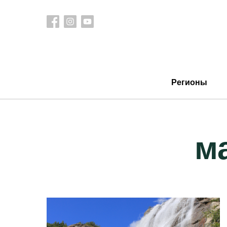
Регионы
м