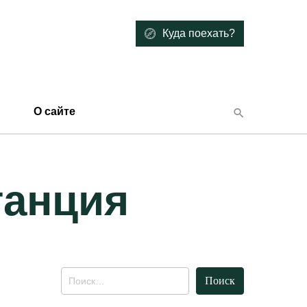
Куда поехать?
О сайте
танция
Найти: