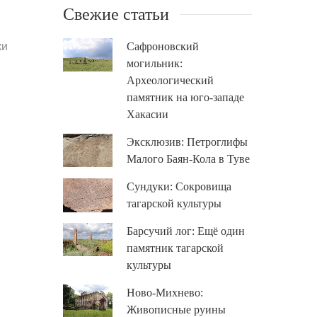
Свежие статьи
ки
Сафроновский
могильник:
Археологический
памятник на юго-западе
Хакасии
Эксклюзив: Петроглифы
Малого Баян-Кола в Туве
Сундуки: Сокровища
тагарской культуры
Барсучий лог: Ещё один
памятник тагарской
культуры
Ново-Михнево:
Живописные руины