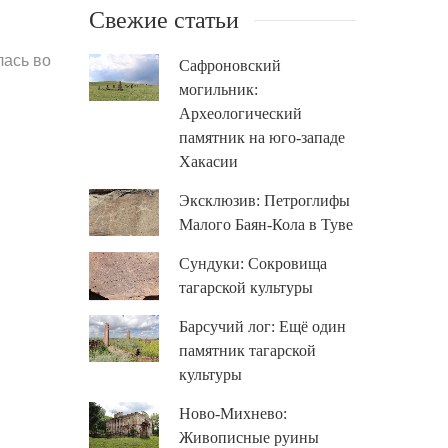
Свежие статьи
лась во
Сафроновский
могильник:
Археологический
памятник на юго-западе
Хакасии
Эксклюзив: Петроглифы
Малого Баян-Кола в Туве
Сундуки: Сокровища
тагарской культуры
Барсучий лог: Ещё один
памятник тагарской
культуры
Ново-Михнево:
Живописные руины