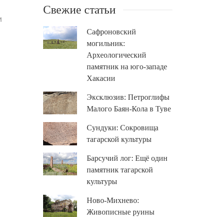
Свежие статьи
и
Сафроновский
могильник:
Археологический
памятник на юго-западе
Хакасии
Эксклюзив: Петроглифы
Малого Баян-Кола в Туве
Сундуки: Сокровища
тагарской культуры
Барсучий лог: Ещё один
памятник тагарской
культуры
Ново-Михнево:
Живописные руины