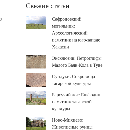
Свежие статьи
о
Сафроновский
могильник:
Археологический
памятник на юго-западе
Хакасии
Эксклюзив: Петроглифы
Малого Баян-Кола в Туве
Сундуки: Сокровища
тагарской культуры
Барсучий лог: Ещё один
памятник тагарской
культуры
Ново-Михнево:
Живописные руины