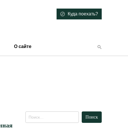
Куда поехать?
О сайте
Найти:
нная