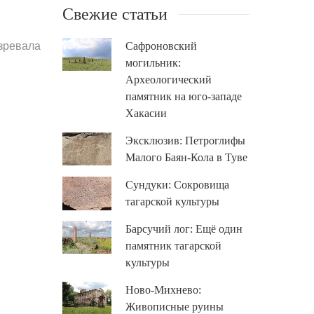
Свежие статьи
озревала
Сафроновский
могильник:
Археологический
памятник на юго-западе
Хакасии
Эксклюзив: Петроглифы
Малого Баян-Кола в Туве
Сундуки: Сокровища
тагарской культуры
Барсучий лог: Ещё один
памятник тагарской
культуры
Ново-Михнево:
Живописные руины