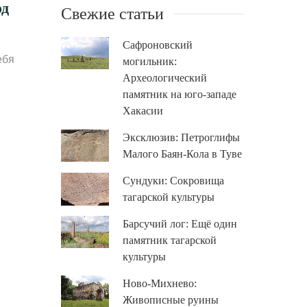
од
Свежие статьи
Сафроновский
ебя
могильник:
Археологический
памятник на юго-западе
Хакасии
Эксклюзив: Петроглифы
Малого Баян-Кола в Туве
Сундуки: Сокровища
тагарской культуры
Барсучий лог: Ещё один
памятник тагарской
культуры
Ново-Михнево:
Живописные руины