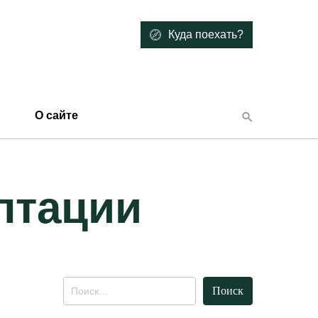
Куда поехать?
О сайте
птации
Найти: