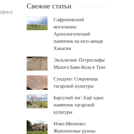
Свежие статьи
ходных
Сафроновский
могильник:
Археологический
памятник на юго-западе
Хакасии
Эксклюзив: Петроглифы
Малого Баян-Кола в Туве
Сундуки: Сокровища
тагарской культуры
Барсучий лог: Ещё один
памятник тагарской
культуры
Ново-Михнево:
Живописные руины