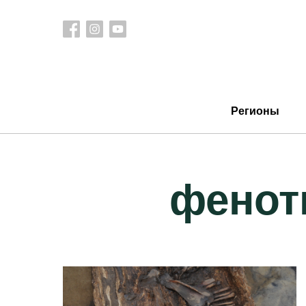
Регионы
фенот