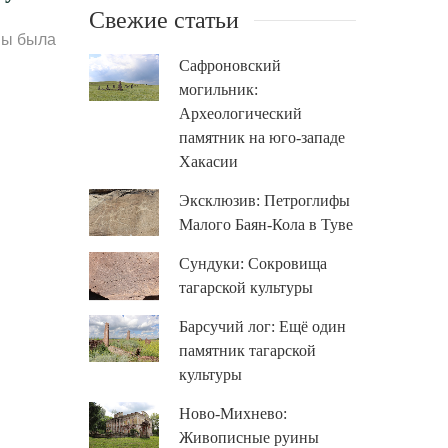
Свежие статьи
пы была
Сафроновский
могильник:
Археологический
памятник на юго-западе
Хакасии
Эксклюзив: Петроглифы
Малого Баян-Кола в Туве
Сундуки: Сокровища
тагарской культуры
Барсучий лог: Ещё один
памятник тагарской
культуры
Ново-Михнево:
Живописные руины