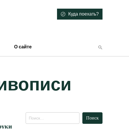
Куда поехать?
О сайте
ивописи
Найти:
руки