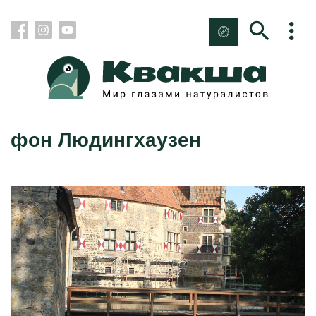
фон Людингхаузен