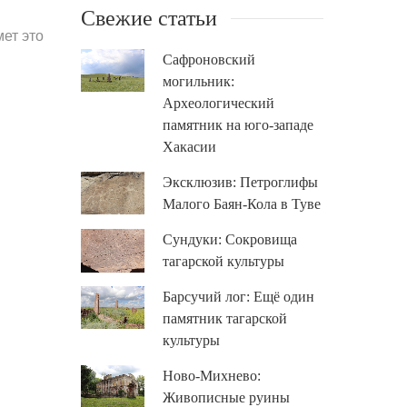
Свежие статьи
мет это
Сафроновский
могильник:
Археологический
памятник на юго-западе
Хакасии
Эксклюзив: Петроглифы
Малого Баян-Кола в Туве
Сундуки: Сокровища
тагарской культуры
Барсучий лог: Ещё один
памятник тагарской
культуры
Ново-Михнево:
Живописные руины