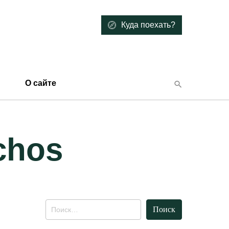
Куда поехать?
О сайте
chos
Найти: