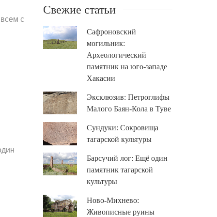
Свежие статьи
 всем с
Сафроновский
могильник:
Археологический
памятник на юго-западе
Хакасии
Эксклюзив: Петроглифы
Малого Баян-Кола в Туве
Сундуки: Сокровища
тагарской культуры
один
Барсучий лог: Ещё один
памятник тагарской
культуры
Ново-Михнево:
Живописные руины